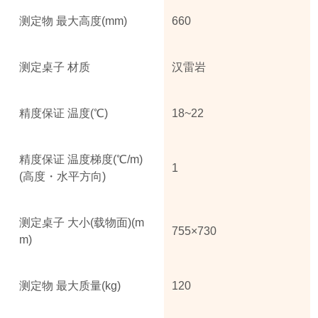
测定物 最大高度(mm)
660
测定桌子 材质
汉雷岩
精度保证 温度(℃)
18~22
精度保证 温度梯度(℃/m)
1
(高度・水平方向)
测定桌子 大小(载物面)(m
755×730
m)
测定物 最大质量(kg)
120