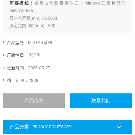
简要描述：
通用自动测量模型三丰Mitutoyo三坐标代理
MiSTAR 555
最小表示量(mm) : 0.0001
测定范围 X轴(mm) : 570
测定范围 Y轴(mm) : 500
测定范围 Z轴(mm) : 500
产品型号：
MiSTAR系列
测量室常识、具备耐环境性能的三维测量仪
厂商性质：
代理商
更新时间：
2026-05-27
访 问 量：
2986
产品咨询
联系我们
产品分类
PRODUCT CATEGORY