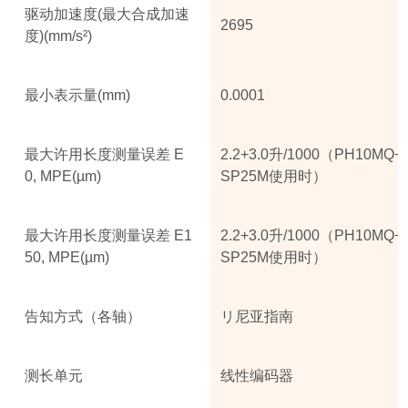
驱动加速度(最大合成加速
2695
度)(mm/s²)
最小表示量(mm)
0.0001
最大许用长度测量误差 E
2.2+3.0升/1000（PH10MQ+
0, MPE(µm)
SP25M使用时）
最大许用长度测量误差 E1
2.2+3.0升/1000（PH10MQ+
50, MPE(µm)
SP25M使用时）
告知方式（各轴）
リ尼亚指南
测长单元
线性编码器