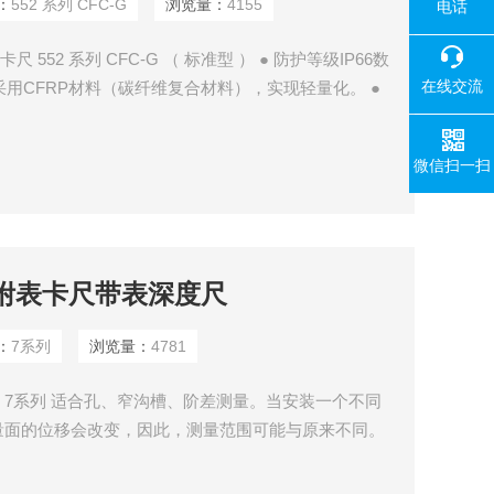
：
552 系列 CFC-G
浏览量：
4155
电话
尺 552 系列 CFC-G （ 标准型 ） ● 防护等级IP66数
在线交流
采用CFRP材料（碳纤维复合材料），实现轻量化。 ●
测量网络。
微信扫一扫
yo附表卡尺带表深度尺
：
7系列
浏览量：
4781
度尺 7系列 适合孔、窄沟槽、阶差测量。当安装一个不同
量面的位移会改变，因此，测量范围可能与原来不同。