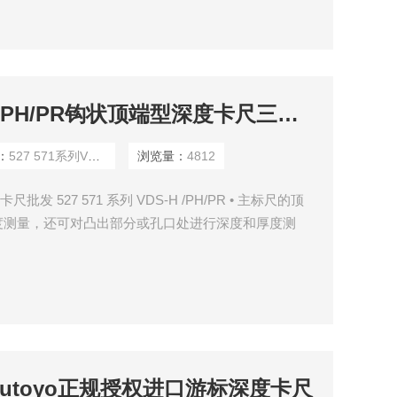
527 571系列VDS-H /PH/PR钩状顶端型深度卡尺三丰Mitutoyo卡尺批发
：
527 571系列VDS-H /PH/PR
浏览量：
4812
批发 527 571 系列 VDS-H /PH/PR • 主标尺的顶
度测量，还可对凸出部分或孔口处进行深度和厚度测
 / 水防护等级。 • 分辨力为 0.01mm，能进行稳定的深度
见 D-8 页）。 • 通过按关闭按钮，数显型显示补偿值，
itutoyo正规授权进口游标深度卡尺