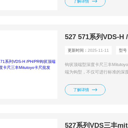
了解详情
更新时间：
2025-11-11
型号
钩状顶端型深度卡尺三丰Mitutoyo卡尺
端为钩型，不仅可进行标准的深
量。 • 防冷却液型达到 IP67 尘
测量。 • 数显卡尺 （详细信息参
了解详情
可直接读数
527系列VDS三丰m