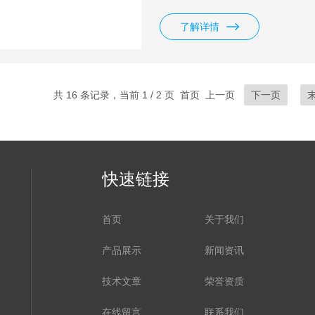
1000） ● 可更换测杆 ：2个（IMS-
（IMS-300R, 300WR） ：3个（I
了解详情
共 16 条记录，当前 1 / 2 页 首页 上一页
下一页
快速链接
首页
关于我们
产品展示
新闻资讯
技术文章
荣誉资质
在线留言
联系我们