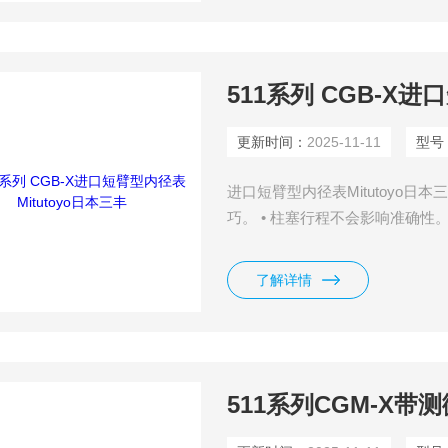
511系列 CGB-X进
更新时间：
2025-11-11
型号
进口短臂型内径表Mitutoyo日本
巧。 • 柱塞行程不会影响准确性。
的大握柄有助于高精度测量，将操作
护罩都是可选件。有一些指示表不
了解详情
和一系列的环规可选。用于测量
511系列CGM-X带测