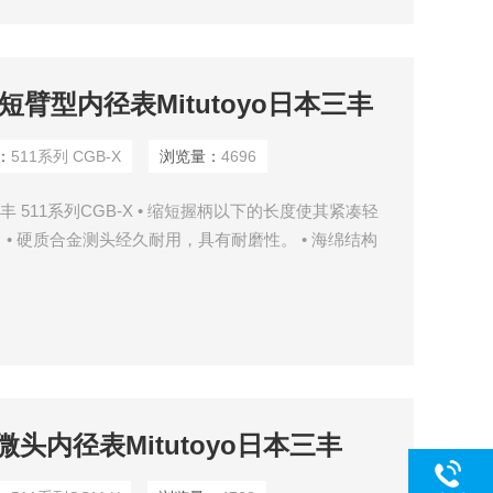
口短臂型内径表Mitutoyo日本三丰
：
511系列 CGB-X
浏览量：
4696
三丰 511系列CGB-X • 缩短握柄以下的长度使其紧凑轻
 • 硬质合金测头经久耐用，具有耐磨性。 • 海绵结构
员的手部热传递减少了 50%。 • 指针式指示表和保
能与内径表或者保护罩一起使用。 • 有内径表检测器
前，帮助内径表准确设置。
微头内径表Mitutoyo日本三丰