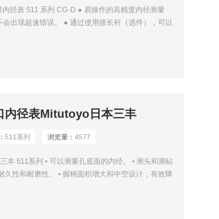
数显内径表 511 系列 CG-D ● 易操作的高精度内径测量
，不会出现超速错误。 ● 通过使用接长杆（选件），可以
大可旋转320º，显示屏多可倾斜90º，可以轻松的从任
位用量块套装快速和准确的进
内径表Mitutoyo日本三丰
：
511系列
浏览量：
4577
本三丰 511系列 • 可以测量孔底面的内经。 • 测头和测砧
耐久性和耐磨性。 • 握柄面积增大和中空设计，有效降