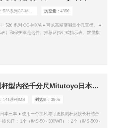
：
526系列CG-MX/A
浏览量：
4350
丰 526 系列 CG-MX/A ● 可以高精度测量小孔直径。 ●
示表）和保护罩是选件。推荐从指针式指示表、数显指
荐以外的指示表，请与三丰公司联系。
141系列IMS可更换测杆型内径千分尺Mitutoyo日本三丰
：
141系列IMS
浏览量：
3905
yo日本三丰 ● 使用一个主尺与可更换测杆及接长杆结合
 ：1个（IMS-50 - 300WR）：2个（IMS-500 -