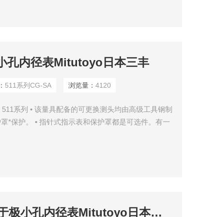
小孔内径表Mitutoyo日本三丰
：
511系列CG-SA
浏览量：
4120
三丰 511系列 • 该量具配备的可更换测头均由高级工具钢制
护罩*保护。 • 指针式指示表和保护罩都是可选件。有一
径表使用。如想使用推荐型号以外的指示表或者数显指
环规可选，用于测量前，帮助准确设置内径表。
526系列CG-MX/A用于极小孔内径表Mitutoyo日本三丰