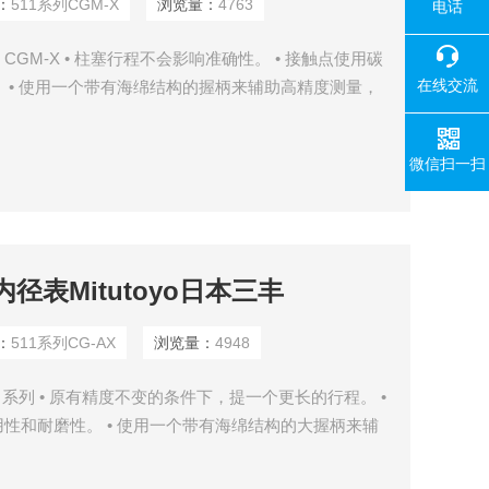
：
511系列CGM-X
浏览量：
4763
电话
丰 CGM-X • 柱塞行程不会影响准确性。 • 接触点使用碳
在线交流
 • 使用一个带有海绵结构的握柄来辅助高精度测量，
递。 • 使用副测头可进行大范围测量。 • 选用接长杆选
微信扫一扫
内径表Mitutoyo日本三丰
：
511系列CG-AX
浏览量：
4948
511 系列 • 原有精度不变的条件下，提一个更长的行程。 •
性和耐磨性。 • 使用一个带有海绵结构的大握柄来辅
的操作者手的热传递。 • 选用接长杆选件，可进行深孔测
是选件。