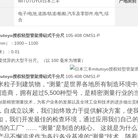
MITUTOYO/日本三丰
产地类别
电子/电池,道路/轨道/船舶,汽车及零部件,电气,综
合
tutoyo授权轻型管架滑砧式千分尺
105-408 OMS1-P
m）：1000～1100
）：0.01
优异的大型千分尺。（以 100 毫米为增量）
tutoyo授权轻型管架滑砧式千分尺
105-408 OMS1-P
米粒子到建筑物，“测量"是世界各地所有制造环境
造商，拥有超过5,500种型号，是精密测量行业的
创新精密测量技术，为客户业务的发展以及全球工业和技术的进步做出贡
，自成立以来，我们始终致力于提供解决方案，使我们
例如，我们开发最佳的检查环境，通过应用我们自己
挡的工厂" ...... “测量"是制造的核心。 这就
产品不懈追求作为各行各业基准的“测量"技术，随