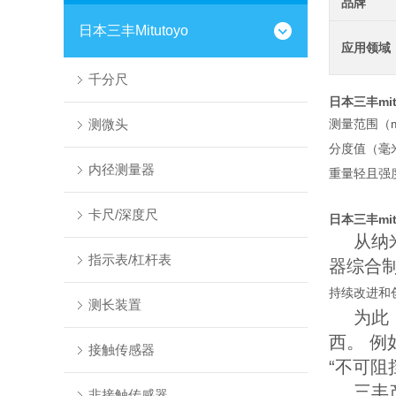
品牌
日本三丰Mitutoyo
应用领域
千分尺
日本三丰mi
测微头
测量范围（m
分度值（毫米
内径测量器
重量轻且强度
卡尺/深度尺
日本三丰mi
从纳
指示表/杠杆表
器综合制
持续改进和
测长装置
为此
西。 
接触传感器
“不可阻
三丰
非接触传感器