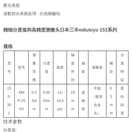
磨光表面
读数部分表面处理 : 白色耐酸铝
精细分度值和高精度测微头日本三丰mitutoyo
153系列
规格
测
轴
分
货
量
分度
套
轴
螺
度
型号
精度
测量面
号
范
值
外
套
距
特
围
径
征
15
平
面
0.
双
MN
0-2
0.00
±1/
18
直
3-
（硬质
5
向
P-25
5m
05m
±0.5
m
柄
30
合金
m
刻
VV
m
m
μm
m
型
1
头）
m
度
技术参数
分度值: