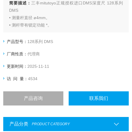
简要描述：
三丰mitutoyo正规授权进口DMS深度尺 128系列
DMS
• 测量杆直径 ø4mm。
• 测杆带有锁定功能 *。
* 锁定扳手被装于深度尺后端。
• 可选用硬质合金头测杆。
产品型号：
128系列 DMS
• 带有恒定测力的装置。
厂商性质：
代理商
更新时间：
2025-11-11
访 问 量：
4534
产品咨询
联系我们
产品分类
PRODUCT CATEGORY