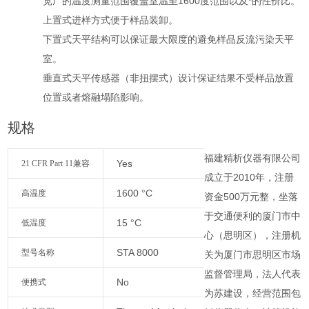
宽广的温度测量范围覆盖室温至1600度范围以及*的性价比。
上置式进样方式便于样品装卸。
下置式天平结构可以保证最大限度的避免样品反流污染天平
室。
垂直式天平传感器（非扭摆式）设计保证结果不受样品放置
位置或者熔融塌陷影响。
规格
福建精析仪器有限公司
Yes
21 CFR Part 11兼容
成立于2010年，注册
1600 °C
高温度
资金500万元整，坐落
于交通便利的厦门市中
15 °C
低温度
心（思明区），注册机
STA 8000
型号名称
关为厦门市思明区市场
监督管理局，法人代表
No
便携式
为苏建设，经营范围包