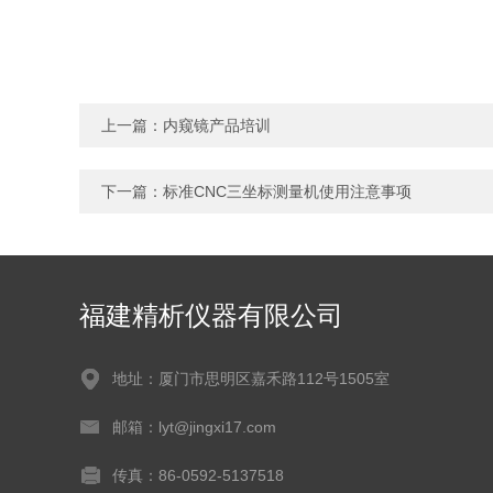
上一篇：
内窥镜产品培训
下一篇：
标准CNC三坐标测量机使用注意事项
福建精析仪器有限公司
地址：厦门市思明区嘉禾路112号1505室
邮箱：lyt@jingxi17.com
传真：86-0592-5137518