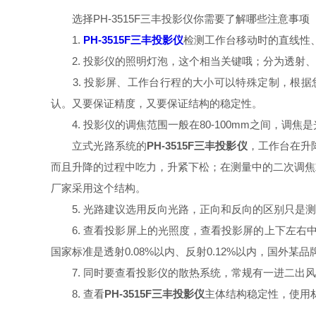
选择PH-3515F三丰投影仪你需要了解哪些注意事项
1.
PH-3515F三丰投影仪
检测工作台移动时的直线性
2. 投影仪的照明灯泡，这个相当关键哦；分为透射、反射2
3. 投影屏、工作台行程的大小可以特殊定制，根据
认。又要保证精度，又要保证结构的稳定性。
4. 投影仪的调焦范围一般在80-100mm之间，调
立式光路系统的
PH-3515F三丰投影仪
，工作台在升
而且升降的过程中吃力，升紧下松；在测量中的二次调焦
厂家采用这个结构。
5. 光路建议选用反向光路，正向和反向的区别只是测
6. 查看投影屏上的光照度，查看投影屏的上下左右中
国家标准是透射0.08%以内、反射0.12%以内，国外某品
7. 同时要查看投影仪的散热系统，常规有一进二出风
8. 查看
PH-3515F三丰投影仪
主体结构稳定性，使用