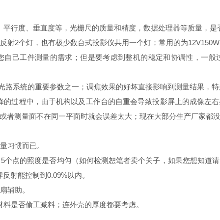
、平行度、垂直度等，光栅尺的质量和精度，数据处理器等质量，是
个灯，也有极少数台式投影仪共用一个灯；常用的为12V150W，Osr
您自己工件测量的需求；但是要考虑到整机的稳定和协调性，一般
焦是光路系统的重要参数之一；调焦效果的好坏直接影响到测量结果，
降的过程中，由于机构以及工作台的自重会导致投影屏上的成像左右
或者测量面不在同一平面时就会误差太大；现在大部分生产厂家都
量习惯而已。
5个点的照度是否均匀（如何检测恕笔者卖个关子，如果您想知道
牌反射能控制到0.09%以内。
扇辅助。
材料是否偷工减料；连外壳的厚度都要考虑。