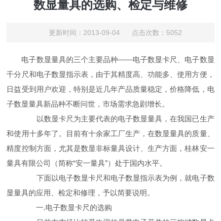
数显量具的选购、检定与维修
更新时间：2013-09-04 点击次数：5052
电子数显量具的三个主要品种——电子数显卡尺、电子数显
千分尺和电子数显指示表，由于其精度高、功能多、使用方便，
日益受到用户欢迎，特别是近几年产品质量稳定，价格降低，电
子数显量具新品种不断问世，市场需求急剧增长。
以数显卡尺为主要代表的电子数显量具，在我国已生产
和使用十多年了。目前有十余家工厂生产，在数显量具的质量、
精度控制方面，尤其是数显非标量具设计、生产方面，桂林安一
量具有限公司（简称“安一量具”）处于国内水平。
下面以电子数显卡尺和电子数显指示表为例，就电子数
显量具的应用、检定和修理，予以简要说明。
一.电子数显卡尺的选购