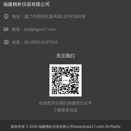
福建精析仪器有限公司
地址：厦门市思明区嘉禾路112号1505室
邮箱：lyt@jingxi17.com
传真：86-0592-5137518
关注我们
欢迎您关注我们的微信公众号
了解更多信息
版权所有 © 2026 福建精析仪器有限公司(www.jingxi17.com) All Rights