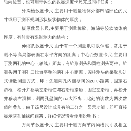
轴向位置，也可用带钩头的数显深度卡尺完成同样任务；
外沟槽数显卡尺,主要用于测量物体外部凹陷部位的尺
寸或用于测不规则形状板状物体的厚度；
板厚数显卡尺,主要用于测量橡胶、海绵等较软物体的
厚度，有时带有限制测力的结构；
伸缩爪数显卡尺,由于有一个测量爪可以伸缩，常用于
测不等高局部表面在水平方向的距离；中心距数显卡尺,主要用
于测两孔的中心（轴线）距离，有锥形测头和圆柱测头两种。锥
测头用于测孔口比较平整的两孔中心距离，圆柱测头的采取步进
式读数测量方式，即：先测两孔内侧壁间的zui小距离，固定右
滑框，松开并移动左滑框使与右滑框接触，固定左滑框，再松开
并移动右滑框，测两孔壁间的zui大距离，此刻的读数为两次数
值的叠加，由于该尺设计成具有的二分之一显示功能，即可直接
显示两孔轴线间距离，详细情况请看使用说明书；
万向节数显卡尺,主要用于测万向节内沟槽尺寸及相互