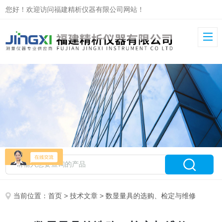
您好！欢迎访问福建精析仪器有限公司网站！
当前位置：
首页
>
技术文章
> 数显量具的选购、检定与维修