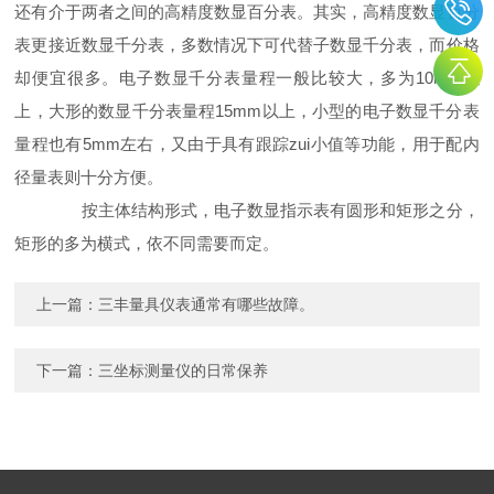
还有介于两者之间的高精度数显百分表。其实，高精度数显百分
表更接近数显千分表，多数情况下可代替子数显千分表，而价格
却便宜很多。电子数显千分表量程一般比较大，多为10mm以
上，大形的数显千分表量程15mm以上，小型的电子数显千分表
量程也有5mm左右，又由于具有跟踪zui小值等功能，用于配内
径量表则十分方便。
按主体结构形式，电子数显指示表有圆形和矩形之分，
矩形的多为横式，依不同需要而定。
上一篇：
三丰量具仪表通常有哪些故障。
下一篇：
三坐标测量仪的日常保养