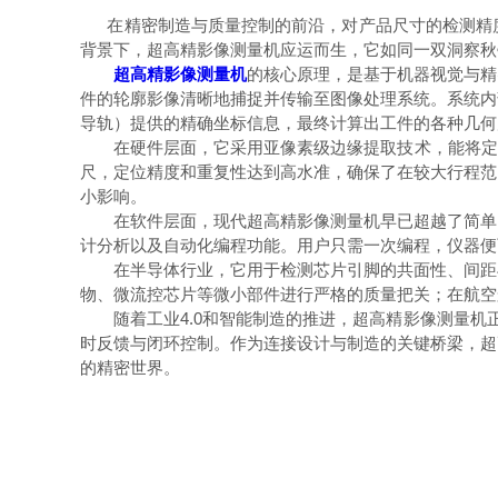
在精密制造与质量控制的前沿，对产品尺寸的检测精度
背景下，超高精影像测量机应运而生，它如同一双洞察秋
超高精影像测量机
的核心原理，是基于机器视觉与精
件的轮廓影像清晰地捕捉并传输至图像处理系统。系统内
导轨）提供的精确坐标信息，最终计算出工件的各种几何
在硬件层面，它采用亚像素级边缘提取技术，能将定位
尺，定位精度和重复性达到高水准，确保了在较大行程范
小影响。
在软件层面，现代超高精影像测量机早已超越了简单的“
计分析以及自动化编程功能。用户只需一次编程，仪器便
在半导体行业，它用于检测芯片引脚的共面性、间距与
物、微流控芯片等微小部件进行严格的质量把关；在航空
随着工业4.0和智能制造的推进，超高精影像测量机正
时反馈与闭环控制。作为连接设计与制造的关键桥梁，超
的精密世界。