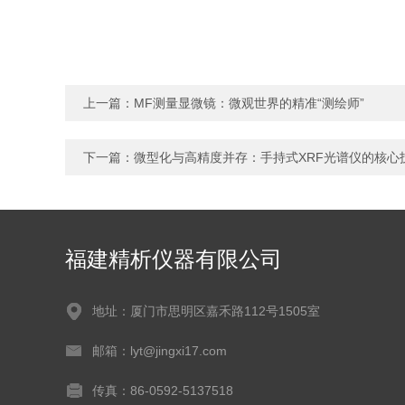
上一篇：
MF测量显微镜：微观世界的精准“测绘师”
下一篇：
微型化与高精度并存：手持式XRF光谱仪的核心
福建精析仪器有限公司
地址：厦门市思明区嘉禾路112号1505室
邮箱：lyt@jingxi17.com
传真：86-0592-5137518