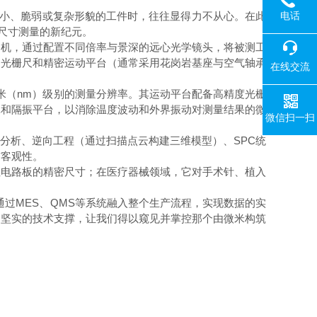
电话
小、脆弱或复杂形貌的工件时，往往显得力不从心。在此
尺寸测量的新纪元。
相机，通过配置不同倍率与景深的远心光学镜头，将被测工
由光栅尺和精密运动平台（通常采用花岗岩基座与空气轴承
在线交流
（nm）级别的测量分辨率。其运动平台配备高精度光栅
罩和隔振平台，以消除温度波动和外界振动对测量结果的微
微信扫一扫
分析、逆向工程（通过扫描点云构建三维模型）、SPC统
与客观性。
电路板的精密尺寸；在医疗器械领域，它对手术针、植入
过MES、QMS等系统融入整个生产流程，实现数据的实
了坚实的技术支撑，让我们得以窥见并掌控那个由微米构筑