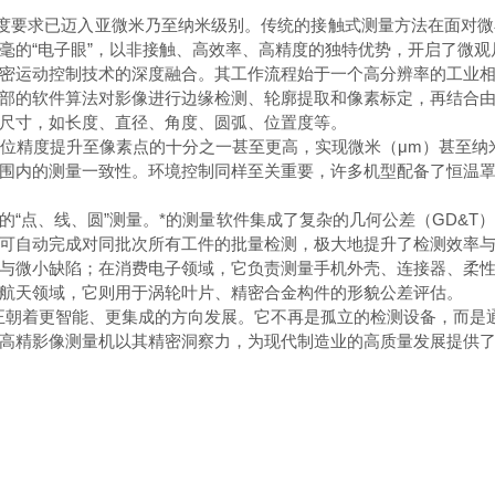
要求已迈入亚微米乃至纳米级别。传统的接触式测量方法在面对微
毫的“电子眼”，以非接触、高效率、高精度的独特优势，开启了微观
密运动控制技术的深度融合。其工作流程始于一个高分辨率的工业
部的软件算法对影像进行边缘检测、轮廓提取和像素标定，再结合
尺寸，如长度、直径、角度、圆弧、位置度等。
精度提升至像素点的十分之一甚至更高，实现微米（μm）甚至纳米
围内的测量一致性。环境控制同样至关重要，许多机型配备了恒温
点、线、圆”测量。*的测量软件集成了复杂的几何公差（GD&T）
可自动完成对同批次所有工件的批量检测，极大地提升了检测效率
微小缺陷；在消费电子领域，它负责测量手机外壳、连接器、柔性
航天领域，它则用于涡轮叶片、精密合金构件的形貌公差评估。
朝着更智能、更集成的方向发展。它不再是孤立的检测设备，而是通
高精影像测量机以其精密洞察力，为现代制造业的高质量发展提供